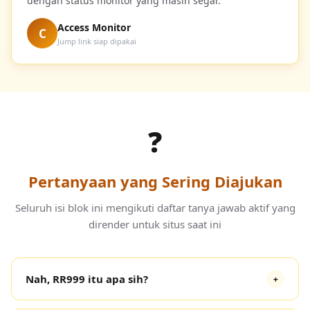
dengan status monitor yang masih segar.
Access Monitor
C
Jump link siap dipakai
❓
Pertanyaan yang Sering Diajukan
Seluruh isi blok ini mengikuti daftar tanya jawab aktif yang
dirender untuk situs saat ini
Nah, RR999 itu apa sih?
RR999 itu platform hiburan digital yang menyediakan