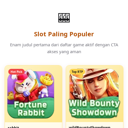
🎰
Slot Paling Populer
Enam judul pertama dari daftar game aktif dengan CTA
akses yang aman
Hot Pick
Top RTP
wildBountyShowdown