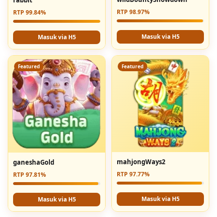
rabbit
RTP 98.97%
RTP 99.84%
Masuk via H5
Masuk via H5
Featured
Featured
mahjongWays2
ganeshaGold
RTP 97.77%
RTP 97.81%
Masuk via H5
Masuk via H5