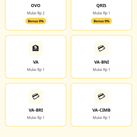
OVO
QRIS
Mulai Rp 2
Mulai Rp 1
Bonus 0%
Bonus 0%
🏦
💳
VA
VA-BNI
Mulai Rp 1
Mulai Rp 1
💳
💳
VA-BRI
VA-CIMB
Mulai Rp 1
Mulai Rp 1