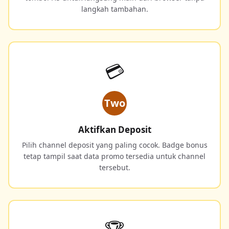
langkah tambahan.
💳
Two
Aktifkan Deposit
Pilih channel deposit yang paling cocok. Badge bonus
tetap tampil saat data promo tersedia untuk channel
tersebut.