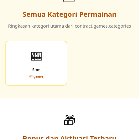
Semua Kategori Permainan
Ringkasan kategori utama dari contract.games.categories
🎰
Slot
44 game
🎁
Bonus dan Aktivasi Terbaru