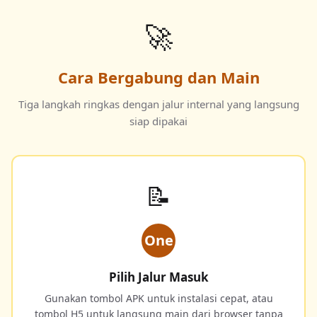
🚀
Cara Bergabung dan Main
Tiga langkah ringkas dengan jalur internal yang langsung
siap dipakai
📝
One
Pilih Jalur Masuk
Gunakan tombol APK untuk instalasi cepat, atau
tombol H5 untuk langsung main dari browser tanpa