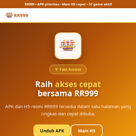
RR999 • APK prioritas • Main H5 cepat • 57 game aktif
RR999
🏅 Fast Access
Raih
akses cepat
bersama RR999
APK dan H5 resmi RR999 tersedia dalam satu halaman yang
ringkas dan cepat dibuka.
Unduh APK
Main H5