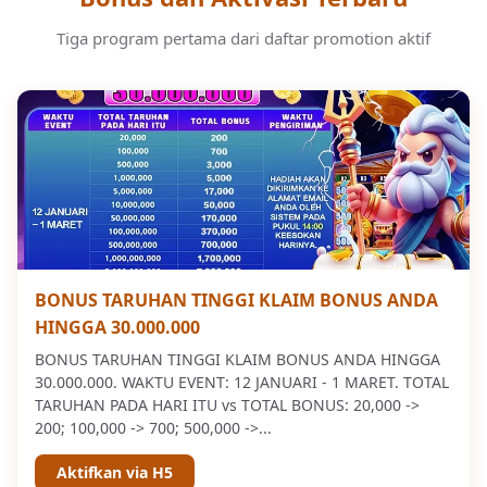
Tiga program pertama dari daftar promotion aktif
BONUS TARUHAN TINGGI KLAIM BONUS ANDA
HINGGA 30.000.000
BONUS TARUHAN TINGGI KLAIM BONUS ANDA HINGGA
30.000.000. WAKTU EVENT: 12 JANUARI - 1 MARET. TOTAL
TARUHAN PADA HARI ITU vs TOTAL BONUS: 20,000 ->
200; 100,000 -> 700; 500,000 ->...
Aktifkan via H5