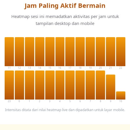
Jam Paling Aktif Bermain
Heatmap sesi ini memadatkan aktivitas per jam untuk
tampilan desktop dan mobile
11
12
13
14
15
16
17
18
19
20
21
22
23
0
1
2
3
4
5
6
7
8
9
10
Intensitas ditata dari nilai heatmap live dan dipadatkan untuk layar mobile.