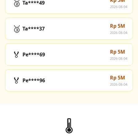
Rp 5M
🥈
Ta****49
2026-08-04
Rp 5M
🥉
Ta****37
2026-08-04
Rp 5M
🏅
Pe****69
2026-08-04
Rp 5M
🏅
Pe****96
2026-08-04
🌡️