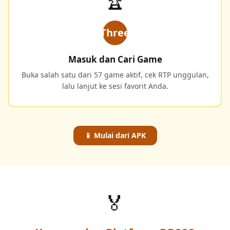
🏆
Three
Masuk dan Cari Game
Buka salah satu dari 57 game aktif, cek RTP unggulan,
lalu lanjut ke sesi favorit Anda.
📱 Mulai dari APK
🏅